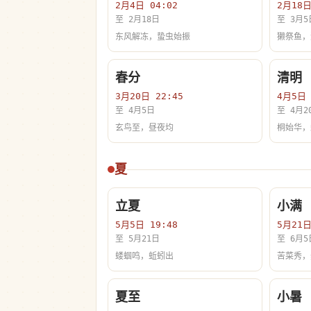
2月4日 04:02
2月18日
至 2月18日
至 3月5
东风解冻，蛰虫始振
獭祭鱼，
春分
清明
3月20日 22:45
4月5日 
至 4月5日
至 4月2
玄鸟至，昼夜均
桐始华，
夏
立夏
小满
5月5日 19:48
5月21日
至 5月21日
至 6月5
蝼蝈鸣，蚯蚓出
苦菜秀，
夏至
小暑