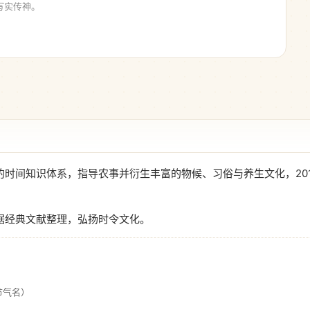
写实传神。
时间知识体系，指导农事并衍生丰富的物候、习俗与养生文化，201
据经典文献整理，弘扬时令文化。
节气名）