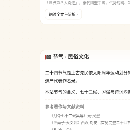
「世界第八大奇迹」，秦代陶塑军阵，气势磅礴、
阅读全文与赏析 ›
📖 节气 · 民俗文化
二十四节气是上古先民依太阳周年运动划分的
遗产代表作名录。
本站节气的含义、七十二候、习俗与诗词均
参考著作与文献资料
《月令七十二候集解》元·吴澄
《淮南子·天文训》西汉·刘安（首见完整二十四
《礼记·月令》