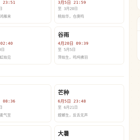
 23:51
3月5日 21:59
日
至 3月20日
鸿雁来
桃始华，仓庚鸣
谷雨
02:40
4月20日 09:39
0日
至 5月5日
虹始见
萍始生，鸣鸠拂羽
芒种
 08:36
6月5日 23:48
日
至 6月21日
麦气至
螳螂生，反舌无声
大暑