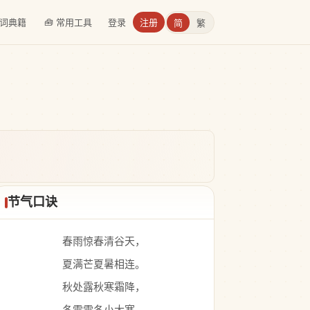
诗词典籍
🧰 常用工具
登录
注册
简
繁
节气口诀
春雨惊春清谷天，
夏满芒夏暑相连。
秋处露秋寒霜降，