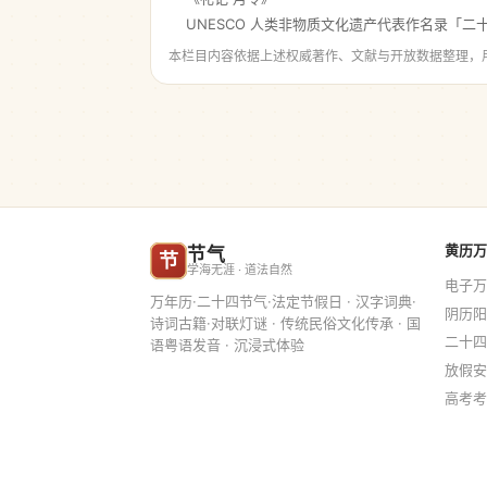
UNESCO 人类非物质文化遗产代表作名录「二
本栏目内容依据上述权威著作、文献与开放数据整理，
黄历万
节气
节
学海无涯 · 道法自然
电子万
万年历·二十四节气·法定节假日 · 汉字词典·
阴历阳
诗词古籍·对联灯谜 · 传统民俗文化传承 · 国
二十四
语粤语发音 · 沉浸式体验
放假安
高考考