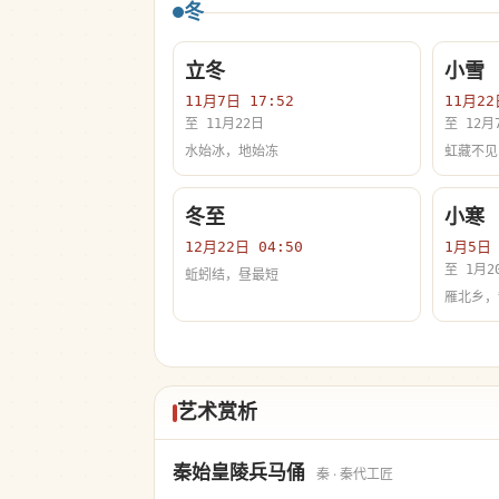
冬
立冬
小雪
11月7日 17:52
11月22
至 11月22日
至 12月
水始冰，地始冻
虹藏不见
冬至
小寒
12月22日 04:50
1月5日 
至 1月2
蚯蚓结，昼最短
雁北乡，
艺术赏析
秦始皇陵兵马俑
秦 · 秦代工匠