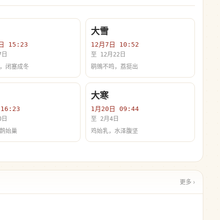
大雪
日 15:23
12月7日 10:52
7日
至 12月22日
，闭塞成冬
鹖鴠不鸣，荔挺出
大寒
16:23
1月20日 09:44
0日
至 2月4日
鹊始巢
鸡始乳，水泽腹坚
更多 ›