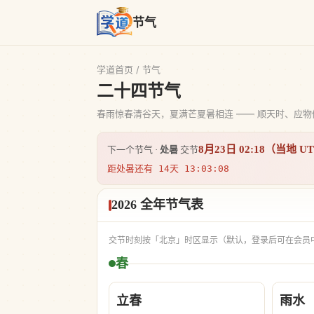
节气
学道首页
/ 节气
二十四节气
春雨惊春清谷天，夏满芒夏暑相连 —— 顺天时、应
8月23日 02:18（当地 U
下一个节气 ·
处暑
交节
距处暑还有 14天 13:03:08
2026 全年节气表
交节时刻按「北京」时区显示（默认，登录后可在会员
春
立春
雨水