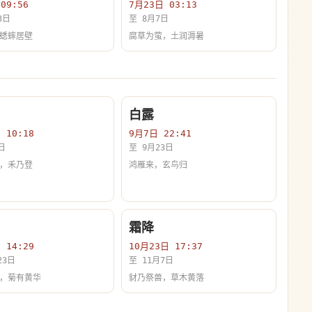
09:56
7月23日 03:13
3日
至 8月7日
蟋蟀居壁
腐草为萤，土润溽暑
白露
 10:18
9月7日 22:41
日
至 9月23日
，禾乃登
鸿雁来，玄鸟归
霜降
 14:29
10月23日 17:37
23日
至 11月7日
，菊有黄华
豺乃祭兽，草木黄落