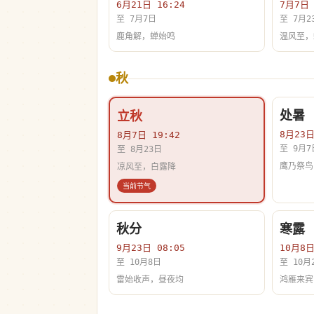
6月21日 16:24
7月7日 
至 7月7日
至 7月2
鹿角解，蝉始鸣
温风至，
秋
处暑
立秋
8月23日
8月7日 19:42
至 9月7
至 8月23日
鹰乃祭鸟
凉风至，白露降
秋分
寒露
9月23日 08:05
10月8日
至 10月8日
至 10月
雷始收声，昼夜均
鸿雁来宾