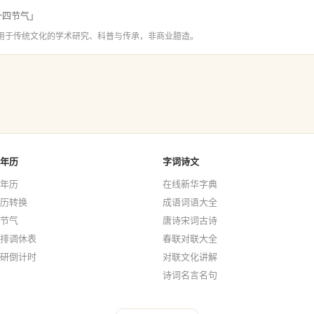
十四节气」
用于传统文化的学术研究、科普与传承，非商业臆造。
年历
字词诗文
年历
在线新华字典
历转换
成语词语大全
节气
唐诗宋词古诗
排调休表
春联对联大全
研倒计时
对联文化讲解
诗词名言名句