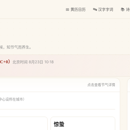
📅 黄历日历
🔤 汉字字词
📚 
物候，知节气而养生。
TC+0）
北京时间 8月23日 10:18
点击查看节气详情
中心设所在城市）
惊蛰